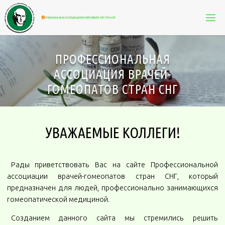
П
Р
О
Ф
Е
С
С
И
О
Н
А
Л
Ь
Н
А
Я
А
С
С
О
Ц
И
А
Ц
И
Я
В
Р
А
Ч
Е
Й
-
Г
О
М
Е
О
П
А
Т
О
В
С
Т
Р
А
Н
С
Н
Г
ПРОФЕССИОНАЛЬНАЯ
АССОЦИАЦИЯ ВРАЧЕЙ-
ГОМЕОПАТОВ СТРАН СНГ
УВАЖАЕМЫЕ КОЛЛЕГИ!
Рады приветствовать Вас на сайте Профессиональной
ассоциации врачей-гомеопатов стран СНГ, который
предназначен для людей, профессионально занимающихся
гомеопатической медициной.
Созданием данного сайта мы стремились решить