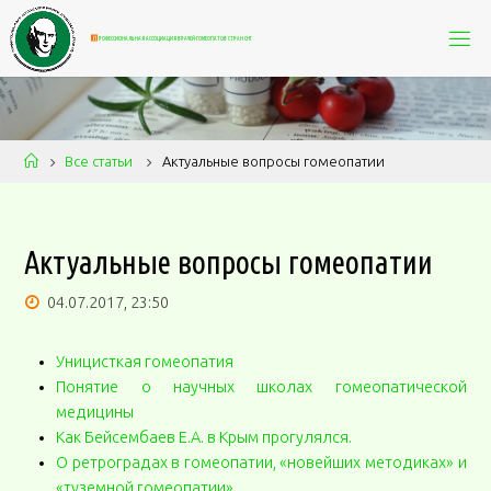
П
Р
О
Ф
Е
С
С
И
О
Н
А
Л
Ь
Н
А
Я
А
С
С
О
Ц
И
А
Ц
И
Я
В
Р
А
Ч
Е
Й
-
Г
О
М
Е
О
П
А
Т
О
В
С
Т
Р
А
Н
С
Н
Г
Все статьи
Актуальные вопросы гомеопатии
Актуальные вопросы гомеопатии
04.07.2017, 23:50
Уницисткая гомеопатия
Понятие о научных школах гомеопатической
медицины
Как Бейсембаев Е.А. в Крым прогулялся.
О ретроградах в гомеопатии, «новейших методиках» и
«туземной гомеопатии»