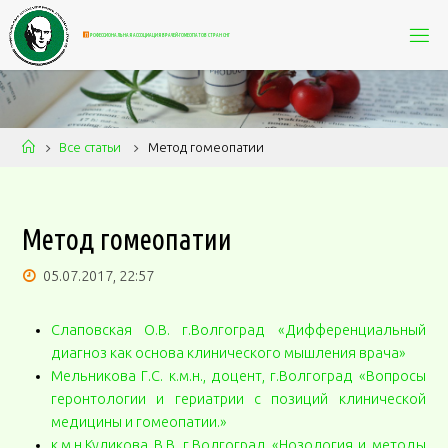
П
Р
О
Ф
Е
С
С
И
О
Н
А
Л
Ь
Н
А
Я
А
С
С
О
Ц
И
А
Ц
И
Я
В
Р
А
Ч
Е
Й
-
Г
О
М
Е
О
П
А
Т
О
В
С
Т
Р
А
Н
С
Н
Г
Все статьи
Метод гомеопатии
Метод гомеопатии
05.07.2017, 22:57
Слаповская О.В. г.Волгоград «Дифференциальный
диагноз как основа клинического мышления врача»
Мельникова Г.С. к.м.н., доцент, г.Волгоград «Вопросы
геронтологии и гериатрии с позиций клинической
медицины и гомеопатии.»
к.м.н.Куликова В.В. г.Волгоград «Нозология и методы