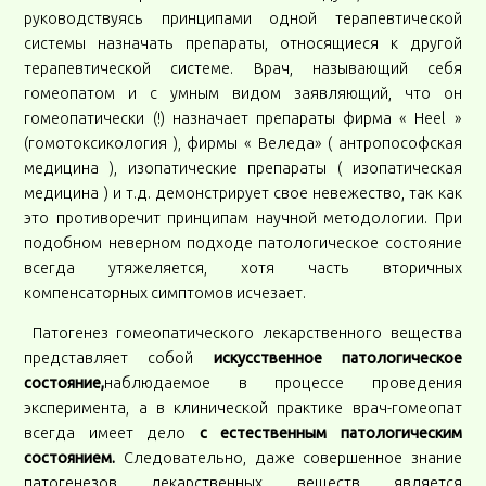
руководствуясь принципами одной терапевтической
системы назначать препараты, относящиеся к другой
терапевтической системе. Врач, называющий себя
гомеопатом и с умным видом заявляющий, что он
гомеопатически (!) назначает препараты фирма « Heel »
(гомотоксикология ), фирмы « Веледа» ( антропософская
медицина ), изопатические препараты ( изопатическая
медицина ) и т.д. демонстрирует свое невежество, так как
это противоречит принципам научной методологии. При
подобном неверном подходе патологическое состояние
всегда утяжеляется, хотя часть вторичных
компенсаторных симптомов исчезает.
Патогенез гомеопатического лекарственного вещества
представляет собой
искусственное патологическое
состояние,
наблюдаемое в процессе проведения
эксперимента, а в клинической практике врач-гомеопат
всегда имеет дело
с естественным патологическим
состоянием.
Следовательно, даже совершенное знание
патогенезов лекарственных веществ является