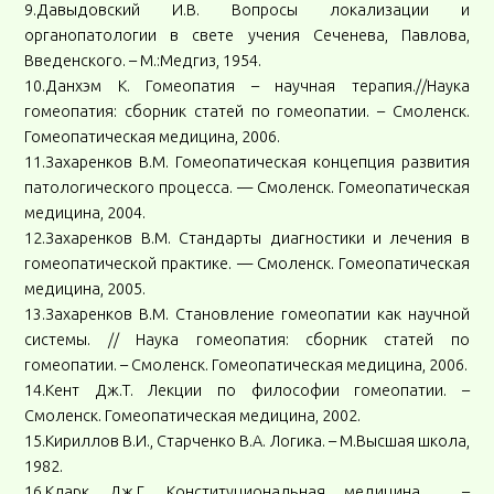
9.Давыдовский И.В. Вопросы локализации и
органопатологии в свете учения Сеченева, Павлова,
Введенского. – М.:Медгиз, 1954.
10.Данхэм К. Гомеопатия – научная терапия.//Наука
гомеопатия: сборник статей по гомеопатии. – Смоленск.
Гомеопатическая медицина, 2006.
11.Захаренков В.М. Гомеопатическая концепция развития
патологического процесса. — Смоленск. Гомеопатическая
медицина, 2004.
12.Захаренков В.М. Стандарты диагностики и лечения в
гомеопатической практике. — Смоленск. Гомеопатическая
медицина, 2005.
13.Захаренков В.М. Становление гомеопатии как научной
системы. // Наука гомеопатия: сборник статей по
гомеопатии. – Смоленск. Гомеопатическая медицина, 2006.
14.Кент Дж.Т. Лекции по философии гомеопатии. –
Смоленск. Гомеопатическая медицина, 2002.
15.Кириллов В.И., Старченко В.А. Логика. – М.Высшая школа,
1982.
16.Кларк Дж.Г. Конституциональная медицина . –