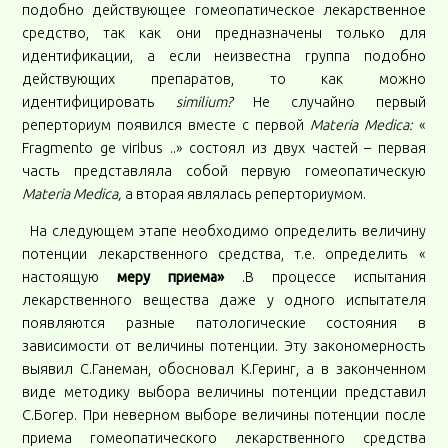
подобно действующее гомеопатическое лекарственное
средство, так как они предназначены только для
идентификации, а если неизвестна группа подобно
действующих препаратов, то как можно
идентифицировать
similium?
Не случайно первый
реперториум появился вместе с первой
Мateria Мedica:
«
Fragmento ge viribus ..» состоял из двух частей – первая
часть представляла собой первую гомеопатическую
Мateria Мedica,
а вторая являлась реперториумом.
На следующем этапе необходимо определить величину
потенции лекарственного средства, т.е. определить «
настоящую
меру приема»
.В процессе испытания
лекарственного вещества даже у одного испытателя
появляются разные патологические состояния в
зависимости от величины потенции. Эту закономерность
выявил С.Ганеман, обосновал К.Геринг, а в законченном
виде методику выбора величины потенции представил
С.Богер. При неверном выборе величины потенции после
приема гомеопатического лекарственного средства