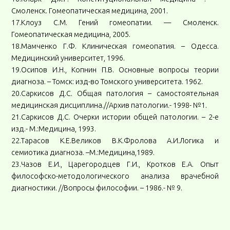
Смоленск. Гомеопатическая медицина, 2001.
17.Клоуз С.М. Гений гомеопатии. — Смоленск.
Гомеопатическая медицина, 2005.
18.Мамченко Г.Ф. Клиническая гомеопатия. – Одесса.
Медицинский университет, 1996.
19.Осипов И.Н., Копнин П.В. Основные вопросы теории
диагноза. – Томск: изд-во Томского университета. 1962.
20.Саркисов Д.С. Общая патология – самостоятельная
медицинская дисциплина.//Архив патологии.- 1998- №1.
21.Саркисов Д.С. Очерки истории общей патологии. – 2-е
изд.- М.:Медицина, 1993.
22.Тарасов К.Е.Великов В.К.Фролова А.И.Логика и
семиотика диагноза. –М.:Медицина,1989.
23.Чазов Е.И., Царегородцев Г.И., Кротков Е.А. Опыт
философско-методологического анализа врачебной
диагностики. //Вопросы философии. – 1986.- № 9.