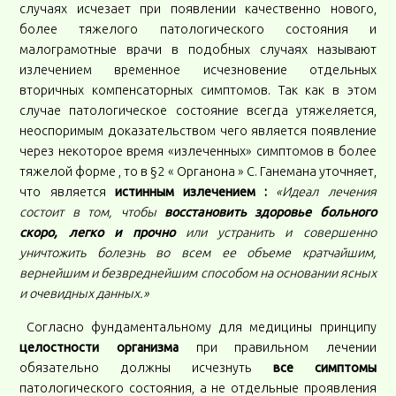
случаях исчезает при появлении качественно нового,
более тяжелого патологического состояния и
малограмотные врачи в подобных случаях называют
излечением временное исчезновение отдельных
вторичных компенсаторных симптомов. Так как в этом
случае патологическое состояние всегда утяжеляется,
неоспоримым доказательством чего является появление
через некоторое время «излеченных» симптомов в более
тяжелой форме , то в §2 « Органона » С. Ганемана уточняет,
что является
истинным излечением :
«Идеал лечения
состоит в том, чтобы
восстановить здоровье больного
скоро, легко и прочно
или устранить и совершенно
уничтожить болезнь во всем ее объеме кратчайшим,
вернейшим и безвреднейшим способом на основании ясных
и очевидных данных.»
Согласно фундаментальному для медицины принципу
целостности организма
при правильном лечении
обязательно должны исчезнуть
все симптомы
патологического состояния, а не отдельные проявления