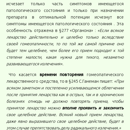
исчезает только часть симптомов имеющегося
патологического состояния и только при назначении
препарата в оптимальной потенции исчезнут все
симптомы имеющегося патологического состояния . Эта
особенность отражена в §277 «Органона» :
«Если всякое
лекарство действительно и целебно только вследствие
своей гомеопатичности, то по той же самой причине оно
будет тем целебнее, чем более его прием подходит к той
степени малости, какая нужна для тихого, незаметно
развивающегося излечения».
Что касается
времени повторения
гомеопатического
лекарственного средства, то в §245 С.Ганеман пишет:
«При
всяком заметном и постепенно усиливающемся облегчении
после принятия лекарства как в острых, так и в хронических
болезнях отнюдь не должно повторять приема, чтобы
принятое лекарство можно
вполне проявить и закончить
свое целебное действие. Всякий новый прием лекарства,
даже явно выразившего свое целебное действие, будет в
этом случае препятствовать делу радикального излечения.»