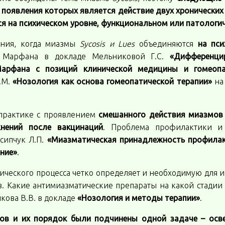
 появления которых является действие двух хронически
ться на психическом уровне, функциональном или патологи
яния, когда миазмы
Sycosis и Lues
объединяются
на пси
 Марфана в докладе Мельниковой Г.С.
«Дифференци
Марфана с позиций клинической медицины и гомеопа
.М.
«Нозология как основа гомеопатической терапии»
на
 практике с проявлением
смешанного действия миазмо
нений после вакцинаций
. Проблема профилактики и
сипчук Л.П.
«Миазматическая принадлежность профилак
ение»
.
гического процесса четко определяет и необходимую для 
в. Какие антимиазматические препараты на какой стадии
кова В.В. в докладе
«Нозология и методы терапии»
.
ов и их порядок были подчинены одной задаче – осве