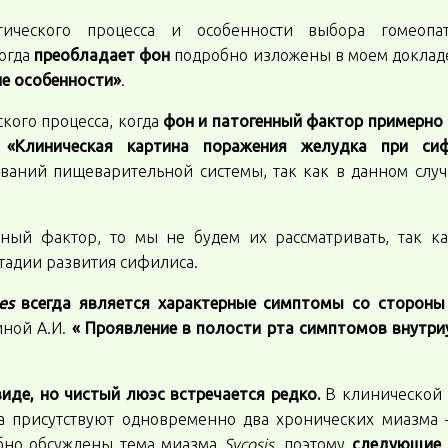
гического процесса и особенности выбора гомеопат
когда
преобладает фон
подробно изложены в моем докла
ие особенности»
.
кого процесса, когда
фон и патогенный фактор примерно
.
«Клиническая картина поражения желудка при си
аний пищеварительной системы, так как в данном случ
енный фактор, то мы не будем их рассматривать, так к
тадии развития сифилиса.
es
всегда является характерные симптомы со стороны
иной А.И.
« Проявление в полости рта симптомов внутр
иде, но чистый люэс встречается редко.
В клинической
гда присутствуют одновременно два хронических миазма
но обсуждены тема миазма
Sycosis
, поэтому
следующие