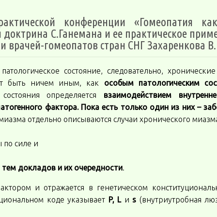
рактической конференции «Гомеопатия ка
доктрина С.Ганемана и ее практическое прим
 врачей-гомеопатов стран СНГ Захаренкова В.
атологическое состояние, следовательно, хронические
ут быть ничем иным, как
особым патологическим со
 состояния определяется
взаимодействием внутренн
атогенного фактора. Пока есть только один из них – за
 миазма отдельно описываются случаи хронического миазм
 по силе и
 тем докладов и их очередности
.
ктором и отражается в генетическом конституциональ
уциональном коде указывает
P, L
и
s
(внутриутробная лю