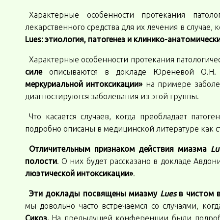
Характерные особенности протекания патоло
лекарственного средства для их лечения в случае, 
Lues: этиология, патогенез и клинико-анатомическ
Характерные особенности протекания патологичес
силе
описываются в докладе Юреневой О.Н
меркуриальной интоксикации»
на примере заболев
диагностируются заболевания из этой группы.
Что касается случаев, когда преобладает патог
подробно описаны в медицинской литературе как с
Отличительным признаком действия миазма
Lu
полости
. О них будет рассказано в докладе Авдон
люэтической интоксикации»
.
Эти доклады посвящены миазму
Lues
в чистом в
мы довольно часто встречаемся со случаями, ко
Сикоз.
На предыдущей конференции были подроб