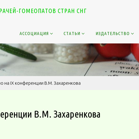
Р
А
Ч
Е
Й
-
Г
О
М
Е
О
П
А
Т
О
В
С
Т
Р
А
Н
С
Н
Г
АССОЦИАЦИЯ
СТАТЬИ
ИЗДАТЕЛЬСТВО
о на IХ конференции В.М. Захаренкова
ференции В.М. Захаренкова