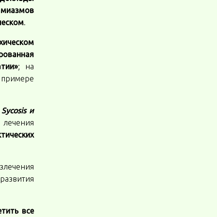
х миазмов
ческом
.
хическом
рованная
тии»
; на
 примере
в
Sycosis и
 лечения
тических
излечения
 развития
тить все