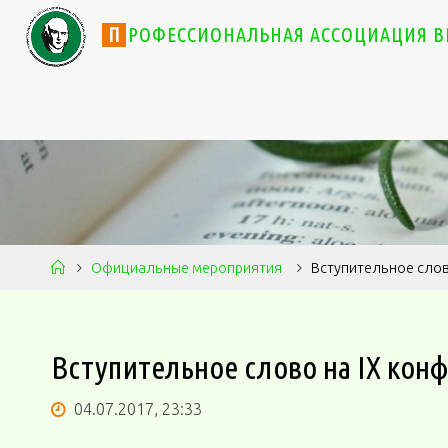
П
Р
О
Ф
Е
С
С
И
О
Н
А
Л
Ь
Н
А
Я
А
С
С
О
Ц
И
А
Ц
И
Я
В
Официальные мероприятия
Вступительное слов
Вступительное слово на IХ кон
04.07.2017, 23:33