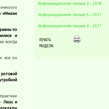
Информационное письмо 3 – 2018
ического
де
«Миазм
Информационное письмо 5 – 2017
Информационное письмо 4 – 2017
 равны по
филисе и
ПЕЧАТЬ
ае всегда
РАЗДЕЛА:
ак все он
 ротовой
иутробной
 практике
 –
Люэс и
 доклады