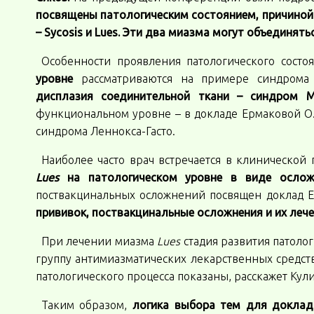
посвящены патологическим состоянием, причиной
– Sycosis и Lues. Эти два миазма могут объединя
Особенности проявления патологического состо
уровне
рассматриваются на примере синдрома
дисплазия соединительной ткани – синдром 
функциональном уровне – в докладе Ермаковой О
синдрома Леннокса-Гасто.
Наиболее часто врач встречается в клинической
Lues
на патологическом уровне в виде ослож
поствакцинальных осложнений посвящен доклад Е
прививок, поствакцинальные осложнения и их леч
При лечении миазма
Lues
стадия развития патоло
группу антимиазматических лекарственных средст
патологического процесса показаны, расскажет Кули
Таким образом,
логика выбора тем для доклад