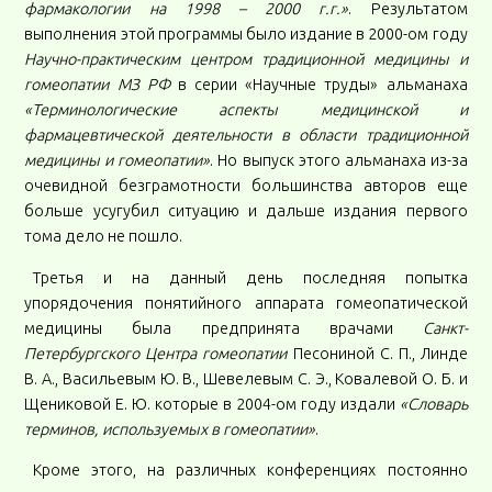
фармакологии на 1998 – 2000 г.г.»
. Результатом
выполнения этой программы было издание в 2000-ом году
Научно-практическим центром традиционной медицины и
гомеопатии МЗ РФ
в серии «Научные труды» альманаха
«Терминологические аспекты медицинской и
фармацевтической деятельности в области традиционной
медицины и гомеопатии»
. Но выпуск этого альманаха из-за
очевидной безграмотности большинства авторов еще
больше усугубил ситуацию и дальше издания первого
тома дело не пошло.
Третья и на данный день последняя попытка
упорядочения понятийного аппарата гомеопатической
медицины была предпринята врачами
Санкт-
Петербургского Центра гомеопатии
Песониной С. П., Линде
В. А., Васильевым Ю. В., Шевелевым С. Э., Ковалевой О. Б. и
Щениковой Е. Ю. которые в 2004-ом году издали
«Словарь
терминов, используемых в гомеопатии»
.
Кроме этого, на различных конференциях постоянно