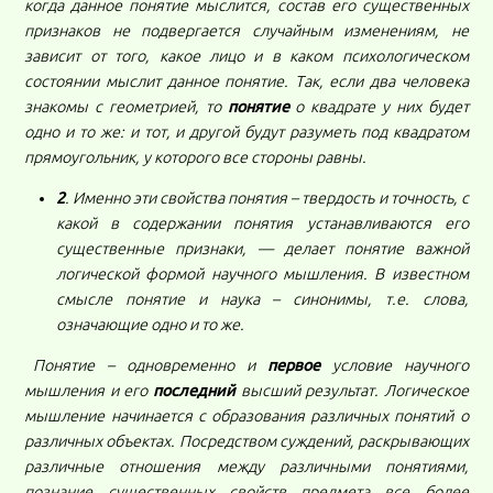
когда данное понятие мыслится, состав его существенных
признаков не подвергается случайным изменениям, не
зависит от того, какое лицо и в каком психологическом
состоянии мыслит данное понятие. Так, если два человека
знакомы с геометрией, то
понятие
о квадрате у них будет
одно и то же: и тот, и другой будут разуметь под квадратом
прямоугольник, у которого все стороны равны.
2
. Именно эти свойства понятия – твердость и точность, с
какой в содержании понятия устанавливаются его
существенные признаки, — делает понятие важной
логической формой научного мышления. В известном
смысле понятие и наука – синонимы, т.е. слова,
означающие одно и то же.
Понятие – одновременно и
первое
условие научного
мышления и его
последний
высший результат. Логическое
мышление начинается с образования различных понятий о
различных объектах. Посредством суждений, раскрывающих
различные отношения между различными понятиями,
познание существенных свойств предмета все более