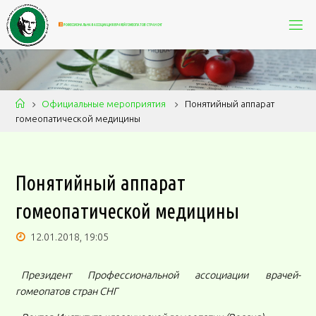
П
Р
О
Ф
Е
С
С
И
О
Н
А
Л
Ь
Н
А
Я
А
С
С
О
Ц
И
А
Ц
И
Я
В
Р
А
Ч
Е
Й
-
Г
О
М
Е
О
П
А
Т
О
В
С
Т
Р
А
Н
С
Н
Г
Официальные мероприятия
Понятийный аппарат
гомеопатической медицины
Понятийный аппарат
гомеопатической медицины
12.01.2018, 19:05
Президент Профессиональной ассоциации врачей-
гомеопатов стран СНГ