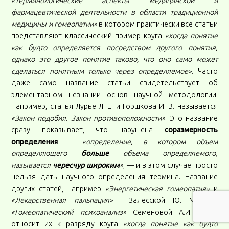
«Терминологические аспекты медицинской и
фармацевтической деятельности в области традиционной
медицины и гомеопатии»
в котором практически все статьи
представляют классический пример круга
«когда понятие
как будто определяется посредством другого понятия,
однако это другое понятие таково, что оно само может
сделаться понятным только через определяемое»
. Часто
даже само название статьи свидетельствует об
элементарном незнании основ научной методологии.
Например, статья Лурье Л. Е. и Горшкова И. В. называется
«Закон подобия. Закон противоположности»
. Это название
сразу показывает, что нарушена
соразмерность
определения
–
«определение, в котором объем
определяющего
больше
объема определяемого,
называется
чересчур широким
»
, — и в этом случае просто
нельзя дать научного определения термина. Название
других статей, например
«Энергетическая гомеопатия»
и
«Лекарственная пальпация»
Залесской Ю. М. или
«Гомеопатический психоанализ»
Семеновой А.И. сразу
относит их к разряду круга
«когда понятие как будто