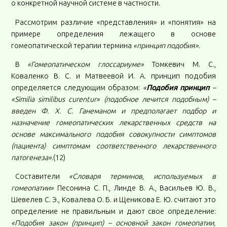
о конкретной научной системе в частности.
Рассмотрим различие «представления» и «понятия» на
примере определения лежащего в основе
гомеопатической терапии термина
«принцип подобия»
.
В
«Гомеопатическом глоссариуме»
Томкевич М. С.,
Коваленко В. С. и Матвеевой И. А. принцип подобия
определяется следующим образом:
«
Подобия принцип
–
«
Similia
similibus
curentur
» (подобное лечится подобным) –
введен Ф. Х. С. Ганеманом и предполагает подбор и
назначение гомеопатических лекарственных средств на
основе максимального подобия совокупности симптомов
(пациента) симптомам соответственного лекарственного
патогенеза»
.(12)
Составители
«Словаря терминов, используемых в
гомеопатии»
Песонина С. П., Линде В. А., Васильев Ю. В.,
Шевелев С. Э., Ковалева О. Б. и Щеникова Е. Ю. считают это
определение не правильным и дают свое определение:
«Подобия закон (принцип) – основной закон гомеопатии,