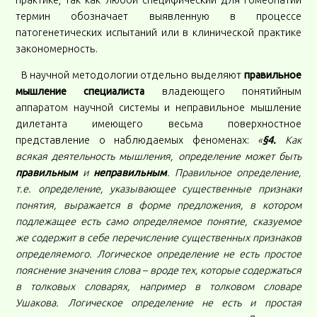
практике, так как любой специфический для гомеопатии
термин обозначает выявленную в процессе
патогенетических испытаний или в клинической практике
закономерность.
В научной методологии отдельно выделяют
правильное
мышление специалиста
владеющего понятийным
аппаратом научной системы и неправильное мышление
дилетанта имеющего весьма поверхностное
представление о наблюдаемых феноменах:
«
§
4.
Как
всякая деятельность мышления, определение может быть
правильным
и
неправильным
. Правильное определение,
т.е. определение, указывающее существенные признаки
понятия, выражается в форме предложения, в котором
подлежащее есть само определяемое понятие, сказуемое
же содержит в себе перечисление существенных признаков
определяемого. Логическое определение не есть простое
пояснение значения слова – вроде тех, которые содержаться
в толковых словарях, например в толковом словаре
Ушакова. Логическое определение не есть и простая