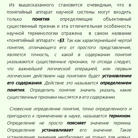
Из вышесказанного становится очевидным, что в
понятийный аппарат научной системы могут входить
только
понятия
определяющие объективный
существенный признак и эта отличительная особенность
научной терминологии отражена в самом названии
«понятийный аппарат»:
«
§3
. Так как характернейшей чертой
понятия, отличающего его от простого представления,
является точность, с какой в содержании понятия
указываются существенные признаки, то отсюда следует,
что важнейшей логической операцией, или первым
логическим действием над понятием будет
установление
его содержания
. Действие это называется
определением
понятия
. Определить понятие значить указать, какие
существенные признаки мыслятся в его содержании.
Словесное определение понятия, точно определенного и
пригодного к применению в науке, называется
термином
.
Определение не просто
поясняет
значение термина.
Определение
устанавливает
его значение. Такое
установление значения необходимо не только для новых,