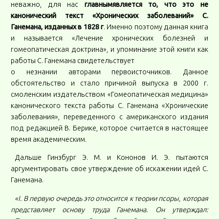
неважно, для нас
главнымявляется то, что это не
канонический текст «Хронических заболеваний» С.
Ганемана, изданных в 1828 г
. Именно поэтому данная книга
и называется «Лечение хронических болезней и
гомеопатическая доктрина», и упоминание этой книги как
работы С. Ганемана свидетельствует
о незнании авторами первоисточников. Данное
обстоятельство и стало причиной выпуска в 2000 г.
смоленским издательством «Гомеопатическая медицина»
канонического текста работы С. Ганемана «Хронические
заболевания», переведенного с американского издания
под редакцией В. Берике, которое считается в настоящее
время академическим.
Дальше Гинзбург Э. М. и Кононов И. Э. пытаются
аргументировать свое утверждение об искажении идей С.
Ганемана.
«I. В первую очередь это относится к теории псоры, которая
представляет основу труда Ганемана. Он утверждал: