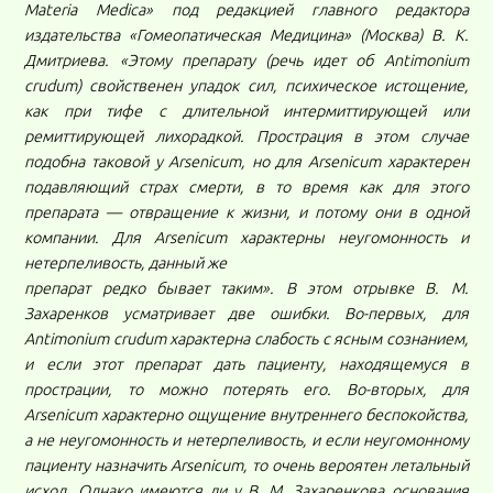
Materia Medica» под редакцией главного редактора
издательства «Гомеопатическая Медицина» (Москва) В. К.
Дмитриева. «Этому препарату (речь идет об Antimonium
crudum) свойственен упадок сил, психическое истощение,
как при тифе с длительной интермиттирующей или
ремиттирующей лихорадкой. Прострация в этом случае
подобна таковой у Arsenicum, но для Arsenicum характерен
подавляющий страх смерти, в то время как для этого
препарата — отвращение к жизни, и потому они в одной
компании. Для Arsenicum характерны неугомонность и
нетерпеливость, данный же
препарат редко бывает таким». В этом отрывке В. М.
Захаренков усматривает две ошибки. Во-первых, для
Antimonium crudum характерна слабость с ясным сознанием,
и если этот препарат дать пациенту, находящемуся в
прострации, то можно потерять его. Во-вторых, для
Arsenicum характерно ощущение внутреннего беспокойства,
а не неугомонность и нетерпеливость, и если неугомонному
пациенту назначить Arsenicum, то очень вероятен летальный
исход. Однако имеются ли у В. М. Захаренкова основания