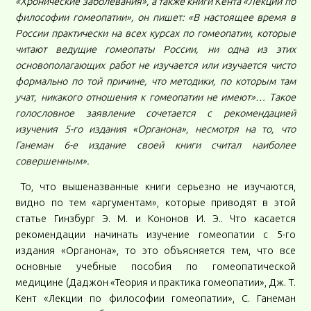
«Хронические заболевания», а также книги Кента «Лекции по
философии гомеопатии», он пишет: «В настоящее время в
России практически на всех курсах по гомеопатии, которые
читают ведущие гомеопаты России, ни одна из этих
основополагающих работ не изучается или изучается чисто
формально по той причине, что методики, по которым там
учат, никакого отношения к гомеопатии не имеют»… Такое
голословное заявление сочетается с рекомендацией
изучения 5-го издания «Органона», несмотря на то, что
Ганеман 6-е издание своей книги считал наиболее
совершенным».
То, что вышеназванные книги серьезно не изучаются,
видно по тем «аргументам», которые приводят в этой
статье Гинзбург Э. М. и Кононов И. Э.. Что касается
рекомендации начинать изучение гомеопатии с 5-го
издания «Органона», то это объясняется тем, что все
основные учебные пособия по гомеопатической
медицине (Даджон «Теория и практика гомеопатии», Дж. Т.
Кент «Лекции по философии гомеопатии», С. Ганеман