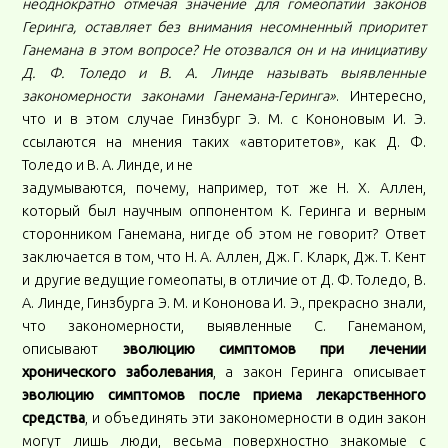
неоднократно отмечая значение для гомеопатии законов
Геринга, оставляет без внимания несомненный приоритет
Ганемана в этом вопросе? Не отозвался он и на инициативу
Д. Ф. Толедо и В. А. Линде называть выявленные
закономерности законами Ганемана-Геринга»
. Интересно,
что и в этом случае Гинзбург Э. М. с Кононовым И. Э.
ссылаются на мнения таких «авторитетов», как Д. Ф.
Толедо и В. А. Линде, и не
задумываются, почему, например, тот же Н. Х. Аллен,
который был научным оппонентом К. Геринга и верным
сторонником Ганемана, нигде об этом не говорит? Ответ
заключается в том, что Н. А. Аллен, Дж. Г. Кларк, Дж. Т. Кент
и другие ведущие гомеопаты, в отличие от Д. Ф. Толедо, В.
А. Линде, Гинзбурга Э. М. и Кононова И. Э., прекрасно знали,
что закономерности, выявленные С. Ганеманом,
описывают
эволюцию симптомов при лечении
хронического заболевания
, а закон Геринга описывает
эволюцию симптомов после приема лекарственного
средства
, и объединять эти закономерности в один закон
могут лишь люди, весьма поверхностно знакомые с