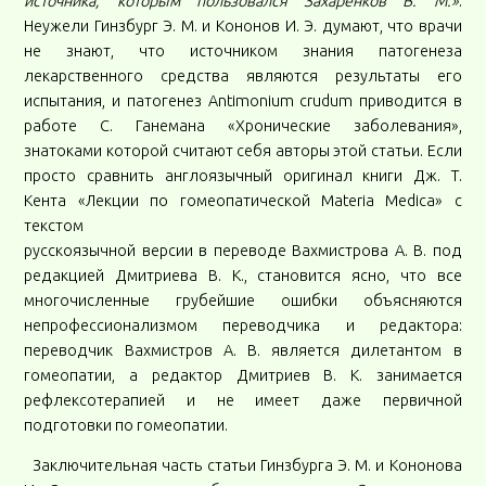
источника, которым пользовался Захаренков В. М.»
.
Неужели Гинзбург Э. М. и Кононов И. Э. думают, что врачи
не знают, что источником знания патогенеза
лекарственного средства являются результаты его
испытания, и патогенез Antimonium crudum приводится в
работе С. Ганемана «Хронические заболевания»,
знатоками которой считают себя авторы этой статьи. Если
просто сравнить англоязычный оригинал книги Дж. Т.
Кента «Лекции по гомеопатической Materia Medica» с
текстом
русскоязычной версии в переводе Вахмистрова А. В. под
редакцией Дмитриева В. К., становится ясно, что все
многочисленные грубейшие ошибки объясняются
непрофессионализмом переводчика и редактора:
переводчик Вахмистров А. В. является дилетантом в
гомеопатии, а редактор Дмитриев В. К. занимается
рефлексотерапией и не имеет даже первичной
подготовки по гомеопатии.
Заключительная часть статьи Гинзбурга Э. М. и Кононова