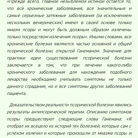
«Прежде всего, главной незыблемой истиной остается то,
что все хронические заболевания, все значительные и
самые серьезные затяжные заболевания (за исключением
нескольких венерических) имеют в своей основе только
миазм псоры и могут быть должным образом излечены
только посредством излечения псоры». Иными словами, все
хронические болезни являются частью основной и общей
псорической болезни, открытой Ганеманом. Значение для
практики идеи существования псорической болезни
заключается в том, что при лечении какого-либо
хронического заболевания для нахождения подобного
лекарства необходимо учитывать симптомы не только
данного страдания, но и все симптомы других заболеваний
пациента.
Доказательством реальности псорической болезни явились
результаты антипсорической терапии. Описанию симптомов
псоры предшествуют следующие слова Ганемана: «Я
отобрал их всецело из историй тех болезней, которые сам с
успехом излечил и которые произошли от миазма псоры и