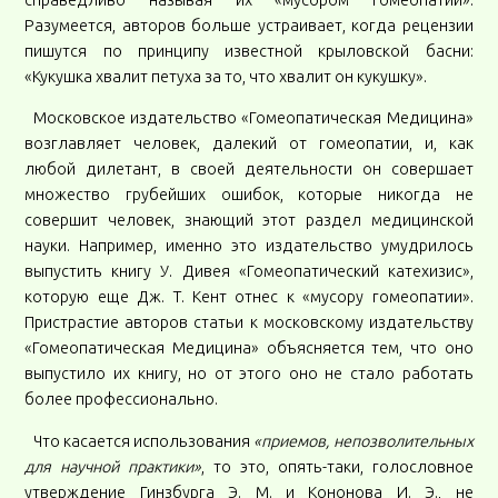
справедливо называя их «мусором гомеопатии».
Разумеется, авторов больше устраивает, когда рецензии
пишутся по принципу известной крыловской басни:
«Кукушка хвалит петуха за то, что хвалит он кукушку».
Московское издательство «Гомеопатическая Медицина»
возглавляет человек, далекий от гомеопатии, и, как
любой дилетант, в своей деятельности он совершает
множество грубейших ошибок, которые никогда не
совершит человек, знающий этот раздел медицинской
науки. Например, именно это издательство умудрилось
выпустить книгу У. Дивея «Гомеопатический катехизис»,
которую еще Дж. Т. Кент отнес к «мусору гомеопатии».
Пристрастие авторов статьи к московскому издательству
«Гомеопатическая Медицина» объясняется тем, что оно
выпустило их книгу, но от этого оно не стало работать
более профессионально.
Что касается использования
«приемов, непозволительных
для научной практики»
, то это, опять-таки, голословное
утверждение Гинзбурга Э. М. и Кононова И. Э., не