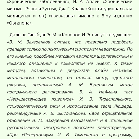
«Хронические заболевания», Н. А. Аллен «Хронические
миазмы: Psora и Sycos», Дж. Г. Кларк «Конституциональная
медицина» и др.) «привязаны» именно к 5-му изданию
«Органона».
Дальше Гинзбург Э. М. и Кононов И. Э. пишут следующее:
«В. М. Захаренков считает, что правильно подобрать
препарат только по психическим симптомам невозможно. По
его мнению, подобные методики являются шарлатанскими и
никакого отношения к гомеопатии не имеют. К таким
методам, возникшим в результате якобы незнания
методологии гомеопатии, он относит метод «детского
рисунка», предлагаемый А. М. Бутениным, метод
программного регулирования Б. А. Неймана, тест
«Несуществующее животное» И. В. Тираспольского,
психосоматические типы и использование теста Люшера,
рекомендуемые А. В. Высочанским. Свое отрицательное
отношение В. М. Захаренков высказывает и в отношении
русскоязычных электронных программ реперторизации.
«Про «Реперториум» И. В. Тимошенко и программу,