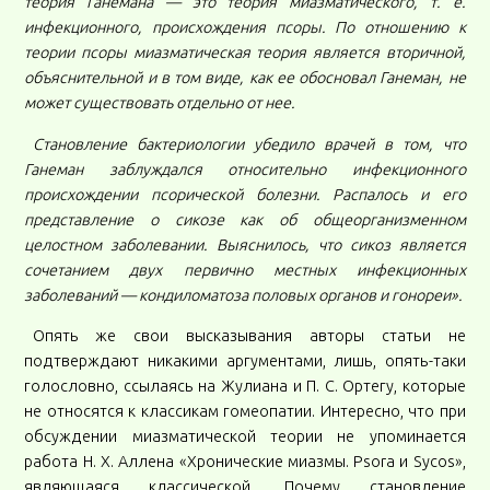
теория Ганемана — это теория миазматического, т. е.
инфекционного, происхождения псоры. По отношению к
теории псоры миазматическая теория является вторичной,
объяснительной и в том виде, как ее обосновал Ганеман, не
может существовать отдельно от нее.
Становление бактериологии убедило врачей в том, что
Ганеман заблуждался относительно инфекционного
происхождении псорической болезни. Распалось и его
представление о сикозе как об общеорганизменном
целостном заболевании. Выяснилось, что сикоз является
сочетанием двух первично местных инфекционных
заболеваний — кондиломатоза половых органов и гонореи».
Опять же свои высказывания авторы статьи не
подтверждают никакими аргументами, лишь, опять-таки
голословно, ссылаясь на Жулиана и П. С. Ортегу, которые
не относятся к классикам гомеопатии. Интересно, что при
обсуждении миазматической теории не упоминается
работа Н. Х. Аллена «Хронические миазмы. Psora и Sycos»,
являющаяся классической. Почему становление