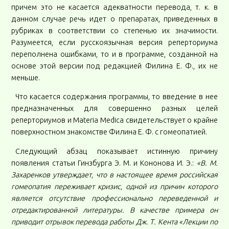
причем это не касается адекватности перевода, т. к. в
данном случае речь идет о препаратах, приведенных в
рубриках в соответствии со степенью их значимости.
Разумеется, если русскоязычная версия реперториума
переполнена ошибками, то и в программе, созданной на
основе этой версии под редакцией Филина Е. Ф., их не
меньше.
Что касается содержания программы, то введение в нее
предназначенных для совершенно разных целей
реперториумов и Materia Medica свидетельствует о крайне
поверхностном знакомстве Филина Е. Ф. с гомеопатией.
Следующий абзац показывает истинную причину
появления статьи Гинзбурга Э. М. и Кононова И. Э.:
«В. М.
Захаренков утверждает, что в настоящее время российская
гомеопатия переживает кризис, одной из причин которого
является отсутствие профессионально переведенной и
отредактированной литературы. В качестве примера он
приводит отрывок перевода работы Дж. Т. Кента «Лекции по