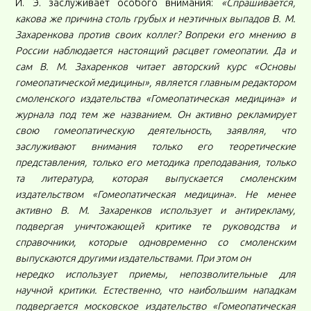
И. Э. заслуживает особого внимания:
«Спрашивается,
какова же причина столь грубых и неэтичных выпадов В. М.
Захаренкова против своих коллег? Вопреки его мнению в
России наблюдается настоящий расцвет гомеопатии. Да и
сам В. М. Захаренков читает авторский курс «Основы
гомеопатической медицины», является главным редактором
смоленского издательства «Гомеопатическая медицина» и
журнала под тем же названием. Он активно рекламирует
свою гомеопатическую деятельность, заявляя, что
заслуживают внимания только его теоретические
представления, только его методика преподавания, только
та литература, которая выпускается смоленским
издательством «Гомеопатическая медицина». Не менее
активно В. М. Захаренков использует и антирекламу,
подвергая уничтожающей критике те руководства и
справочники, которые одновременно со смоленским
выпускаются другими издательствами. При этом он
нередко использует приемы, непозволительные для
научной критики. Естественно, что наибольшим нападкам
подвергается московское издательство «Гомеопатическая