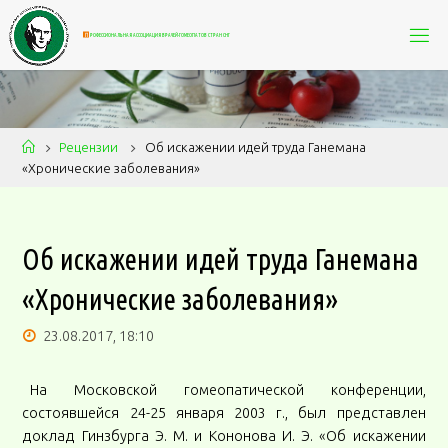
П
Р
О
Ф
Е
С
С
И
О
Н
А
Л
Ь
Н
А
Я
А
С
С
О
Ц
И
А
Ц
И
Я
В
Р
А
Ч
Е
Й
-
Г
О
М
Е
О
П
А
Т
О
В
С
Т
Р
А
Н
С
Н
Г
Рецензии
Об искажении идей труда Ганемана
«Хронические заболевания»
Об искажении идей труда Ганемана
«Хронические заболевания»
23.08.2017, 18:10
На Московской гомеопатической конференции,
состоявшейся 24-25 января 2003 г., был представлен
доклад Гинзбурга Э. М. и Кононова И. Э. «Об искажении