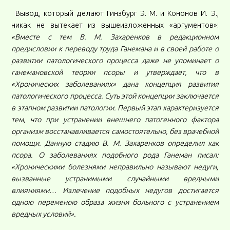
Вывод, который делают Гинзбург Э. М. и Кононов И. Э.,
никак не вытекает из вышеизложенных «аргументов»:
«Вместе с тем В. М. Захаренков в редакционном
предисловии к переводу труда Ганемана и в своей работе о
развитии патологического процесса даже не упоминает о
ганемановской теории псоры и утверждает, что в
«Хронических заболеваниях» дана концепция развития
патологического процесса. Суть этой концепции заключается
в этапном развитии патологии. Первый этап характеризуется
тем, что при устранении внешнего патогенного фактора
организм восстанавливается самостоятельно, без врачебной
помощи. Данную стадию В. М. Захаренков определил как
псора. О заболеваниях подобного рода Ганеман писал:
«Хроническими болезнями неправильно называют недуги,
вызванные устранимыми случайными вредными
влияниями… Излечение подобных недугов достигается
одною переменою образа жизни больного с устранением
вредных условий».