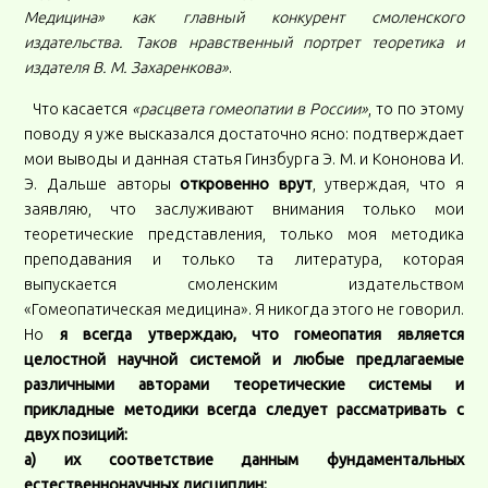
Медицина» как главный конкурент смоленского
издательства. Таков нравственный портрет теоретика и
издателя В. М. Захаренкова»
.
Что касается
«расцвета гомеопатии в России»
, то по этому
поводу я уже высказался достаточно ясно: подтверждает
мои выводы и данная статья Гинзбурга Э. М. и Кононова И.
Э. Дальше авторы
откровенно врут
, утверждая, что я
заявляю, что заслуживают внимания только мои
теоретические представления, только моя методика
преподавания и только та литература, которая
выпускается смоленским издательством
«Гомеопатическая медицина». Я никогда этого не говорил.
Но
я всегда утверждаю, что гомеопатия является
целостной научной системой и любые предлагаемые
различными авторами теоретические системы и
прикладные методики всегда следует рассматривать с
двух позиций:
а) их соответствие данным фундаментальных
естественнонаучных дисциплин;