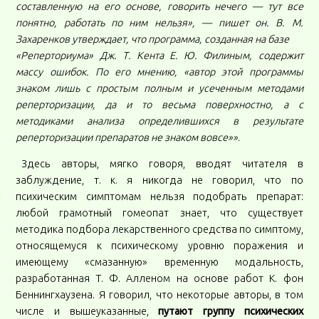
составленную на его основе, говорить нечего — тут все
понятно, работать по ним нельзя», — пишет он. В. М.
Захаренков утверждает, что программа, созданная на базе
«Реперториума» Дж. Т. Кента Е. Ю. Филиным, содержит
массу ошибок. По его мнению, «автор этой программы
знаком лишь с простым полным и усеченным методами
реперторизации, да и то весьма поверхностно, а с
методиками анализа определившихся в результате
реперторизации препаратов не знаком вовсе»»
.
Здесь авторы, мягко говоря, вводят читателя в
заблуждение, т. к. я никогда не говорил, что по
психическим симптомам нельзя подобрать препарат:
любой грамотный гомеопат знает, что существует
методика подбора лекарственного средства по симптому,
относящемуся к психическому уровню поражения и
имеющему «смазанную» временную модальность,
разработанная Т. Ф. Алленом на основе работ К. фон
Беннингхаузена. Я говорил, что некоторые авторы, в том
числе и вышеуказанные,
путают группу психических