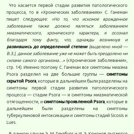
Что касается первой стадии развития патологического
процесса, то в «Хронических заболеваниях» С. Ганеман
пишет следующее:
«Но то, что искомое врожденное
заболевание также должно являться заболеванием
миазматического, хронического характера, я осознал
благодаря тому факту, что, однажды возникнув и
развившись до определенной степени
(выделено мной —
В.З.), данное заболевание уже не может быть преодолено ни
силами самого организма…»
(«Хронические заболевания»,
стр. 14). Именно поэтому С. Ганеман все симптомы миазма
Psora разделил на две большие группы —
симптомы
скрытой Psora
, которые в дальнейшем были разделены на
симптомы первой стадии развития патологического
процесса — стадии Psora — и симптомы миазматической
отягощенности, и
симптомы проявленной Psora
, которые в
дальнейшем были разделены на симптомы
туберкулиновой интоксикации и симптомы стадий Sicosis и
Lues.
В данном случае Э. М. Гинзбург и И. Э. Кононов пытаются