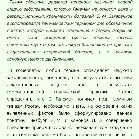
Таким образом, редактор перевода называет псорой
стадию заболевания, которую Ганеман не относил даже к
разряду истинных хронических болезней. В. М. Захаренков
воспользовался ганемановским термином для обозначения
понятия, которое никакого отношения к теории псоры не
имеет. Такое искажение смысла термина «псора»
свидетельствует о том, что доктор Захаренков не признает
существования псорической болезни, т. о. искажая
основную идею труда Ганемана».
В гомеопатии любой термин определяет какую-то
закономерность, выявленную в результате испытания
лекарственных веществ или в результате
гомеопатической клинической практики. Чтобы
определить, что С. Ганеман понимал под термином
«миазм Psora», необходимо знать, на основании каких
выявленных фактов было сформулировано данное
понятие. Гинзбург Э. М. и Кононов И. Э. совершенно
правильно приводят слова С. Ганемана о том, откуда он
взял симптомы миазма Psora, но они ничего не пишут о