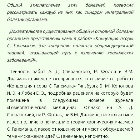
Общий этиопатогенез этих болезней позволил
рассматривать каждую из них как синдром интегральной
болезни организма.
Доказательства существования общей и основной болезни
организма представлены нами в работе «Концепция псоры
С. Ганемана». Эта концепция является общемедицинской
теорией, указывающей путь к излечению хронических
заболеваний».
Ценность работ А. Д. Сперанского, Р. Фолля и В.М.
Дильмана никем не оспаривается, в отличие от работы
«Концепция псоры С. Ганемана» Гинзбурга Э. М., Кононова
И. Э. и Лобач Е. Э., подробная рецензия на которую будет
помещена в следующем номере журнала
«Гомеопатическая медицина». Однако ни А. Д.
Сперанскиий, ни Р. Фолль, ни В.М. Дильман, насколько мне
известно, ничего не писали о теории хронических миазмов
С. Ганемана, и, какое отношение они имеют к обсуждаемой
теме «Искажение идей С. Ганемана», непонятно.