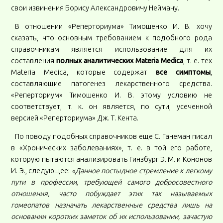
свои извинения Борису Александровичу Нейману.
В отношении «Реперториума» Тимошенко И. В. хочу
сказать, что основным требованием к подобного рода
справочникам является использование для их
составления
полных аналитических Materia Medica
, т. е. тех
Materia Medica, которые содержат
все симптомы
,
составляющие патогенез лекарственного средства.
«Реперториум» Тимошенко И. В. этому условию не
соответствует, т. к. он является, по сути, усеченной
версией «Реперториума» Дж. Т. Кента.
По поводу подобных справочников еще С. Ганеман писал
в «Хронических заболеваниях», т. е. в той его работе,
которую пытаются анализировать Гинзбург Э. М. и Кононов
И. Э., следующее:
«Данное постыдное стремление к легкому
пути в профессии, требующей самого добросовестного
отношения, часто побуждает этих так называемых
гомеопатов назначать лекарственные средства лишь на
основании коротких заметок об их использовании, зачастую