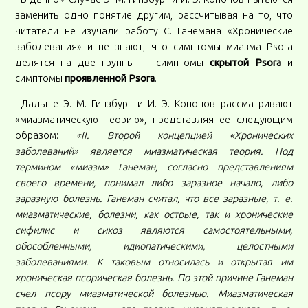
заменить одно понятие другим, рассчитывая на то, что
читатели не изучали работу С. Ганемана «Хронические
заболевания» и не знают, что симптомы миазма Psora
делятся на две группы — симптомы
скрытой Psora
и
симптомы
проявленной Psora
.
Дальше Э. М. Гинзбург и И. Э. Кононов рассматривают
«миазматическую теорию», представляя ее следующим
образом:
«II. Второй концепцией «Хронических
заболеваний» является миазматическая теория. Под
термином «миазм» Ганеман, согласно представлениям
своего времени, понимал либо заразное начало, либо
заразную болезнь. Ганеман считал, что все заразные, т. е.
миазматические, болезни, как острые, так и хронические
сифилис и сикоз являются самостоятельными,
обособленными, идиопатическими, целостными
заболеваниями. К таковым относилась и открытая им
хроническая псорическая болезнь. По этой причине Ганеман
счел псору миазматической болезнью. Миазматическая