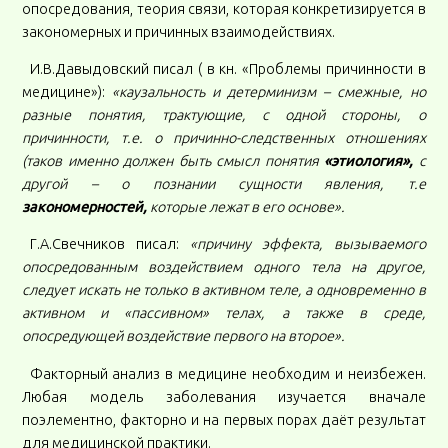
опосредования, теория связи, которая конкретизируется в
закономерных и причинных взаимодействиях.
И.В.Давыдовский писал ( в кн. «Проблемы причинности в
медицине»):
«каузальность и детерминизм – смежные, но
разные понятия, трактующие, с одной стороны, о
причинности, т.е. о причинно-следственных отношениях
(таков именно должен быть смысл понятия
«этиология»,
с
другой – о познании сущности явления, т.е
закономерностей,
которые лежат в его основе».
Г.А.Свечников писал:
«причину эффекта, вызываемого
опосредованным воздействием одного тела на другое,
следует искать не только в активном теле, а одновременно в
активном и «пассивном» телах, а также в среде,
опосредующей воздействие первого на второе».
Факторный анализ в медицине необходим и неизбежен.
Любая модель заболевания изучается вначале
поэлементно, факторно и на первых порах даёт результат
для медицинской практики.