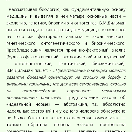
Рассматривая биологию, как фундаментальную основу
медицины и выделяя в ней четыре основные части –
экологию, генетику, биохимию и онтогенгез, В.М.Дильман
пытается создать «интегральную медицину», исходя всё
из того же факторного анализа – экологического,
генетического, онтогенетического и биохимического.
Преобладающим является причинно-факторный анализ
(будь то фактор внешний – экологический или внутренний
– онтогенетический, генетический, биохимический).
В.М.Дильман пишет:
«…Представление о четырёх моделях
развития болезней ориентирует не столько на борьбу с
внешними причинами, что для всех самоочевидно, сколько
на противодействие внутренним механизмам
возникновения болезней».
Представление автора об
«идеальной норме» — абстракция, т.к. абсолютно
идеальных состояний ни у одного человека обнаружено
не было. Отсюда и «закон отклонения гомеостаза» —
только обратная сторона «закона постоянства
гомеостаза» — всё это варианты известных