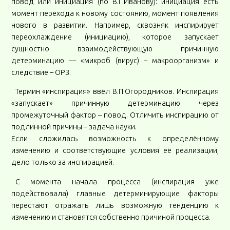
повод или инициация (по В.Г.Иванову): инициация есть
момент перехода к новому состоянию, момент появления
нового в развитии. Например, сквозняк инспирирует
переохлаждение (инициацию), которое запускает
сущностно взаимодействующую причинную
детерминацию — «микроб (вирус) – макроорганизм» и
следствие – ОРЗ.
Термин «инспирация» ввёл В.П.Огородников. Инспирация
«запускает» причинную детерминацию через
промежуточный фактор – повод. Отличить инспирацию от
подлинной причины – задача науки.
Если сложилась возможность к определённому
изменению и соответствующие условия её реализации,
дело только за инспирацией.
С момента начала процесса (инспирация уже
подействовала) главные детерминирующие факторы
перестают отражать лишь возможную тенденцию к
изменению и становятся собственно причиной процесса.