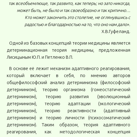
так всеобъемлюще, так развито, как теперь; но зато никогда,
может быть, не было и так своеобразно и так критично…
Кто может закончить это столетие, не оглянувшись с
радостью и благодарностью на то, что оно нам дало».
Х.В.Гуфеланд.
Одной из базовых концепций теории медицины является
детерминационная теория медицины, предложенная
Лисицыным Ю.П. и Петленко В.П.
В основе её лежит механизм адаптивного реагирования,
который включает в себя, по мнению авторов
общефилософский анализ детерминизма (философский
детерминизм), теорию организма (гомеостатический
детерминизм), теорию развития (эволюционный
детерминизм), теорию адаптации (экологический
детерминизм), теорию реактивности (адаптивный
детерминизм) и теорию личности (психосоматический
детерминизм). Таким образом, теория адаптивного
реагирования, как методологическая концепция