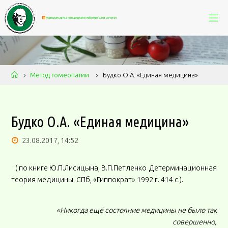
П
Р
О
Ф
Е
С
С
И
О
Н
А
Л
Ь
Н
А
Я
А
С
С
О
Ц
И
А
Ц
И
Я
В
Р
А
Ч
Е
Й
-
Г
О
М
Е
О
П
А
Т
О
В
С
Т
Р
А
Н
С
Н
Г
Метод гомеопатии
Будко О.А. «Единая медицина»
Будко О.А. «Единая медицина»
23.08.2017, 14:52
( по книге Ю.П.Лисицына, В.П.Петленко Детерминационная
теория медицины. СПб, «Гиппократ» 1992 г. 414 с.).
«Никогда ещё состояние медицины не было так
совершенно,