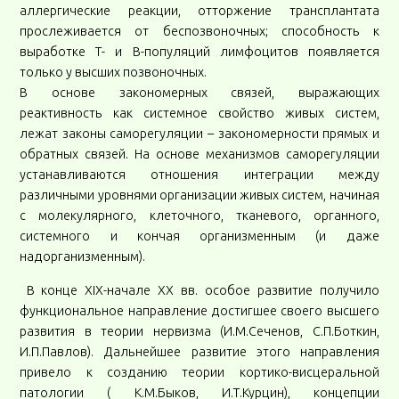
аллергические реакции, отторжение трансплантата
прослеживается от беспозвоночных; способность к
выработке Т- и В-популяций лимфоцитов появляется
только у высших позвоночных.
В основе закономерных связей, выражающих
реактивность как системное свойство живых систем,
лежат законы саморегуляции – закономерности прямых и
обратных связей. На основе механизмов саморегуляции
устанавливаются отношения интеграции между
различными уровнями организации живых систем, начиная
с молекулярного, клеточного, тканевого, органного,
системного и кончая организменным (и даже
надорганизменным).
В конце XIX-начале XX вв. особое развитие получило
функциональное направление достигшее своего высшего
развития в теории нервизма (И.М.Сеченов, С.П.Боткин,
И.П.Павлов). Дальнейшее развитие этого направления
привело к созданию теории кортико-висцеральной
патологии ( К.М.Быков, И.Т.Курцин), концепции