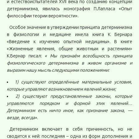
и естествоиспытателей XVII века по созданию концепции
детерминизма, явилась монография П.Лапласа «Опыт
философии теории вероятности».
Особое значение в утверждении принципа детерминизма
в физиологии и медицине имела книга К Бернара
«Введение к изучению опытной медицины». В книге
«Жизненные явления, общие животным и растениям»
К.Бернар писал:
« Мы признаём всеобщность принципа
физиологического детерминизма в живом организме и
выразим нашу мысль следующими положениями:
1) существуют определённые материальные условия,
которые управляют возникновением явлений жизни;
2) существуют предустановленные законы, которые
управляются порядком и формой этих явлений…
Детерминизм есть ничто иное, как признание закона, —
везде, всегда».
Детерминизм включает в себя причинность, но не
сводится к ней: последняя – одна из форм дополнения и