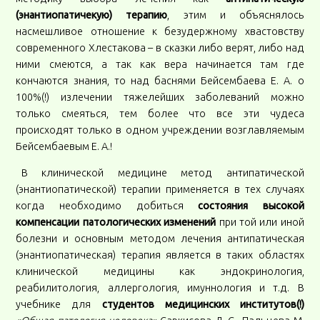
(энантиопатичекую) терапию
, этим и объяснялось
насмешливое отношение к безудержному хвастовству
современного Хлестакова – в сказки либо верят, либо над
ними смеются, а так как вера начинается там где
кончаются знания, то над баснями Бейсембаева Е. А. о
100%(!) излечении тяжелейших заболеваний можно
только смеяться, тем более что все эти чудеса
происходят только в одном учреждении возглавляемым
Бейсембаевым Е. А.!
В клинической медицине метод антипатической
(энантиопатической) терапии применяется в тех случаях
когда необходимо добиться
состояния высокой
компенсации патологических изменений
при той или иной
болезни и основным методом лечения антипатическая
(энантиопатическая) терапия является в таких областях
клинической медицины как эндокринология,
реабилитология, аллергология, имуннология и т.д. В
учебнике для
студентов медицинских институтов(!)