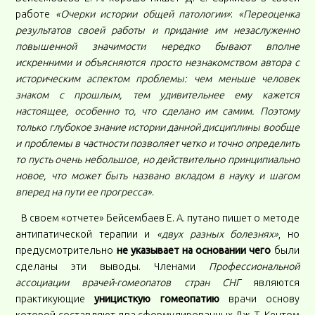
работе
«Очерки истории общей патологии»
:
«Переоценка
результатов своей работы и придание им незаслуженно
повышенной значимости нередко бывают вполне
искренними и объясняются просто незнакомством автора с
историческим аспектом проблемы: чем меньше человек
знаком с прошлым, тем удивительнее ему кажется
настоящее, особенно то, что сделано им самим. Поэтому
только глубокое знание истории данной дисциплины вообще
и проблемы в частности позволяет четко и точно определить
то пусть очень небольшое, но действительно принципиально
новое, что может быть названо вкладом в науку и шагом
вперед на пути ее прогресса»
.
В своем «отчете» Бейсембаев Е. А. путано пишет о методе
антипатической терапии и
«двух разных болезнях»
, но
предусмотрительно
не указывает на основании чего
были
сделаны эти выводы. Членами
Профессиональной
ассоциации врачей-гомеопатов стран СНГ
являются
практикующие
уницисткую гомеопатию
врачи основу