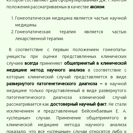
которой составляют два сформулированных Дж. Т. Кентом
положения рассматриваемых в качестве
аксиом
:
Гомеопатическая медицина является частью научной
медицины.
Гомеопатическая терапия является частью
лекарственной терапии.
В соответствие с первым положением гомеопаты-
уницисты при оценке представленных клинических
случаев
всегда
применяют
общепринятый в клинической
медицине метод научного анализа
в соответствие с
которым клинический случай представляется в виде
развернутого патогенетического диагноза –
в научной
медицине только представленный в виде развернутого
патогенетического диагноза клинический случай
рассматривается как
достоверный научный факт
. Не стали
исключением и представленные Бейсембаевым Е. А.
«успешные» случаи. Применение общепринятого в
клинической медицине метода научного анализа
показало, что все «успешные» случаи относятся либо к