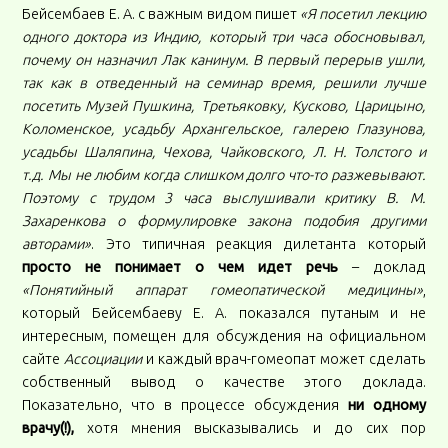
Бейсембаев Е. А. с важным видом пишет
«Я посетил лекцию
одного доктора из Индию, который три часа обосновывал,
почему он назначил Лак канинум. В первый перерыв ушли,
так как в отведенный на семинар время, решили лучше
посетить Музей Пушкина, Третьяковку, Кусково, Царицыно,
Коломенское, усадьбу Архангельское, галерею Глазунова,
усадьбы Шаляпина, Чехова, Чайковского, Л. Н. Толстого и
т.д. Мы не любим когда слишком долго что-то разжевывают.
Поэтому с трудом 3 часа выслушивали критику В. М.
Захаренкова о формулировке закона подобия другими
авторами»
. Это типичная реакция дилетанта который
просто не понимает о чем идет речь
– доклад
«Понятийный аппарат гомеопатической медицины»
,
который Бейсембаеву Е. А. показался путаным и не
интересным, помещен для обсуждения на официальном
сайте
Ассоциации
и каждый врач-гомеопат может сделать
собственный вывод о качестве этого доклада.
Показательно, что в процессе обсуждения
ни одному
врачу(!),
хотя мнения высказывались и до сих пор