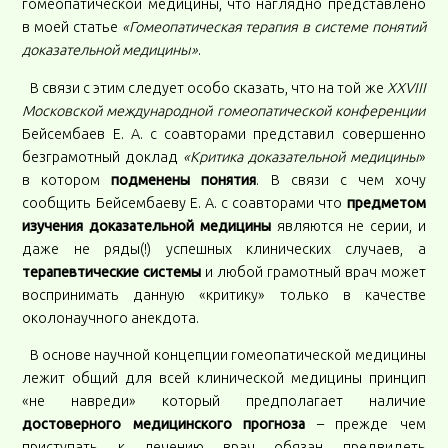
гомеопатической медицины, что наглядно представлено
в моей статье
«Гомеопатическая терапия в системе понятий
доказательной медицины»
.
В связи с этим следует особо сказать, что на той же
XXVIII
Московской международной гомеопатической конференции
Бейсембаев Е. А. с соавторами представил совершенно
безграмотный доклад
«Критика доказательной медицины
»
в котором
подменены понятия
. В связи с чем хочу
сообщить Бейсембаеву Е. А. с соавторами что
предметом
изучения доказательной медицины
являются не серии, и
даже не ряды(!) успешных клинических случаев, а
терапевтические системы
и любой грамотный врач может
воспринимать данную «критику» только в качестве
околонаучного анекдота.
В основе научной концепции гомеопатической медицины
лежит общий для всей клинической медицины принцип
«не навреди» который предполагает наличие
достоверного медицинского прогноза
– прежде чем
приступать к лечению врач обязан предвидеть