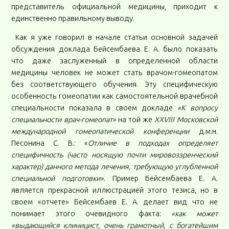
представитель официальной медицины, приходит к
единственно правильному выводу.
Как я уже говорил в начале статьи основной задачей
обсуждения доклада Бейсембаева Е. А. было показать
что даже заслуженный в определенной области
медицины человек не может стать врачом-гомеопатом
без соответствующего обучения. Эту специфическую
особенность гомеопатии как самостоятельной врачебной
специальности показала в своем докладе
«К вопросу
специальности врач-гомеопат»
на той же
XXVIII
Московской
международной гомеопатической конференции
д.м.н.
Песонина С. В.: «
Отличие в подходах определяет
специфичность (часто носящую почти мировоззренческий
характер) данного метода лечения, требующую углубленной
специальной подготовки»
. Пример Бейсембаева Е. А.
является прекрасной иллюстрацией этого тезиса, но в
своем «отчете» Бейсембаев Е. А. делает вид что не
понимает этого очевидного факта:
«как может
«выдающийся клиницист, очень грамотный, с богатейшим