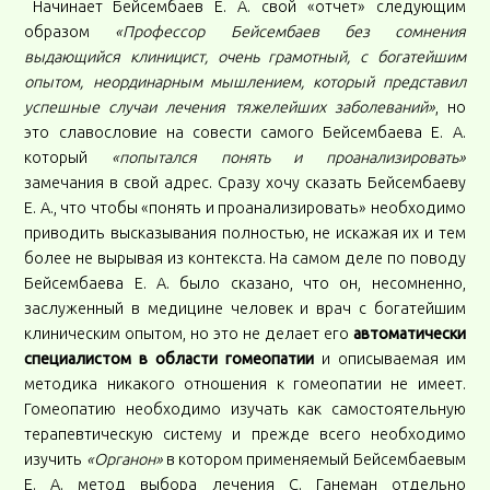
Начинает Бейсембаев Е. А. свой «отчет» следующим
образом
«Профессор Бейсембаев без сомнения
выдающийся клиницист, очень грамотный, с богатейшим
опытом, неординарным мышлением, который представил
успешные случаи лечения тяжелейших заболеваний»
, но
это славословие на совести самого Бейсембаева Е. А.
который
«попытался понять и проанализировать»
замечания в свой адрес. Сразу хочу сказать Бейсембаеву
Е. А., что чтобы «понять и проанализировать» необходимо
приводить высказывания полностью, не искажая их и тем
более не вырывая из контекста. На самом деле по поводу
Бейсембаева Е. А. было сказано, что он, несомненно,
заслуженный в медицине человек и врач с богатейшим
клиническим опытом, но это не делает его
автоматически
специалистом в области гомеопатии
и описываемая им
методика никакого отношения к гомеопатии не имеет.
Гомеопатию необходимо изучать как самостоятельную
терапевтическую систему и прежде всего необходимо
изучить
«Органон»
в котором применяемый Бейсембаевым
Е. А. метод выбора лечения С. Ганеман отдельно