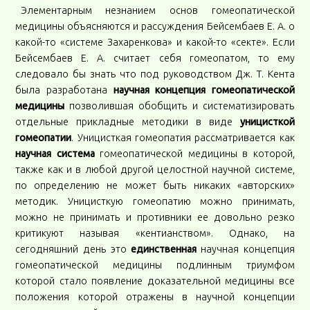
Элементарным незнанием основ гомеопатической
медицины объясняются и рассуждения Бейсембаев Е. А. о
какой-то «системе Захаренкова» и какой-то «секте». Если
Бейсембаев Е. А. считает себя гомеопатом, то ему
следовало бы знать что под руководством Дж. Т. Кента
была разработана
научная концепция гомеопатической
медицины
позволившая обобщить и систематизировать
отдельные прикладные методики в виде
уницисткой
гомеопатии
. Уницисткая гомеопатия рассматривается как
научная система
гомеопатической медицины в которой,
также как и в любой другой целостной научной системе,
по определению не может быть никаких «авторских»
методик. Уницисткую гомеопатию можно принимать,
можно не принимать и противники ее довольно резко
критикуют называя «кентианством». Однако, на
сегодняшний день это
единственная
научная концепция
гомеопатической медицины подлинным триумфом
которой стало появление доказательной медицины все
положения которой отражены в научной концепции