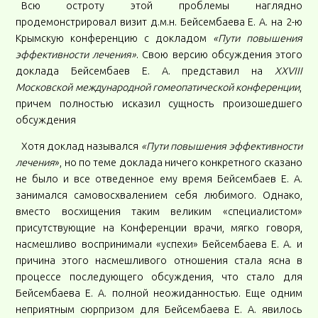
Всю остроту этой проблемы наглядно
продемонстрировал визит д.м.н. Бейсембаева Е. А. на 2-ю
Крымскую конференцию с докладом
«Пути повышения
эффективности лечения»
. Свою версию обсуждения этого
доклада Бейсембаев Е. А. представил на
XXVIII
Московской международной гомеопатической конференции
,
причем полностью исказил сущность произошедшего
обсуждения
Хотя доклад назывался
«Пути повышения эффективности
лечения
», но по теме доклада ничего конкретного сказано
не было и все отведенное ему время Бейсембаев Е. А.
занимался самовосхвалением себя любимого. Однако,
вместо восхищения таким великим «специалистом»
присутствующие на Конференции врачи, мягко говоря,
насмешливо воспринимали «успехи» Бейсембаева Е. А. и
причина этого насмешливого отношения стала ясна в
процессе последующего обсуждения, что стало для
Бейсембаева Е. А. полной неожиданностью. Еще одним
неприятным сюрпризом для Бейсембаева Е. А. явилось