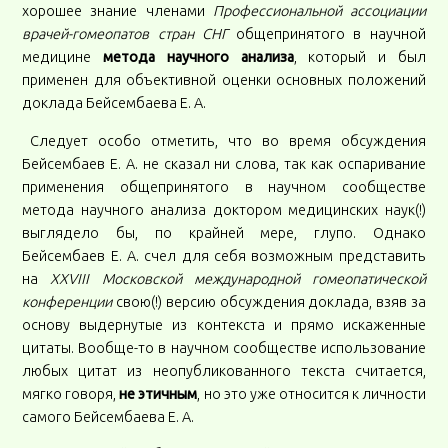
хорошее знание членами
Профессиональной ассоциации
врачей-гомеопатов стран СНГ
общепринятого в научной
медицине
метода научного анализа
, который и был
применен для объективной оценки основных положений
доклада Бейсембаева Е. А.
Следует особо отметить, что во время обсуждения
Бейсембаев Е. А. не сказал ни слова, так как оспаривание
применения общепринятого в научном сообществе
метода научного анализа доктором медицинских наук(!)
выглядело бы, по крайней мере, глупо. Однако
Бейсембаев Е. А. счел для себя возможным представить
на
XXVIII
Московской международной гомеопатической
конференции
свою(!) версию обсуждения доклада, взяв за
основу выдернутые из контекста и прямо искаженные
цитаты. Вообще-то в научном сообществе использование
любых цитат из неопубликованного текста считается,
мягко говоря,
не этичным
, но это уже относится к личности
самого Бейсембаева Е. А.