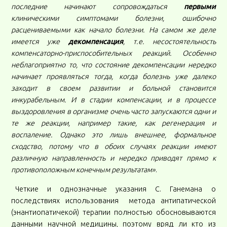
последние начинают сопровождаться
первыми
клиническими симптомами болезни, ошибочно
расцениваемыми как начало болезни. На самом же деле
имеется уже
декомпенсация
, т.е. несостоятельность
компенсаторно-приспособительных реакций. Особенно
неблагоприятно то, что состояние декомпенсации нередко
начинает проявляться тогда, когда болезнь уже далеко
заходит в своем развитии и больной становится
инкурабельным. И в стадии компенсации, и в процессе
выздоровления в организме очень часто запускаются одни и
те же реакции, например такие, как регенерация и
воспаление. Однако это лишь внешнее, формальное
сходство, потому что в обоих случаях реакции имеют
различную направленность и нередко приводят прямо к
противоположным конечным результатам»
.
Четкие и однозначные указания С. Ганемана о
последствиях использования метода антипатической
(энантиопатичекой) терапии полностью обосновываются
данными научной медицины, поэтому вряд ли кто из