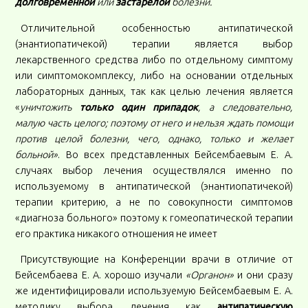
долговременной
или
застарелой
болезни.
Отличительной особенностью антипатической
(энантиопатичекой) терапии является выбор
лекарственного средства либо по отдельному симптому
или симптомокомплексу, либо на основании отдельных
лабораторных данных, так как целью лечения является
«
уничтожить
только один припадок
, а следовательно,
малую часть целого; поэтому от него и нельзя ждать помощи
против целой болезни, чего, однако, только и желает
больной»
. Во всех представленных Бейсембаевым Е. А.
случаях выбор лечения осуществлялся именно по
используемому в антипатической (энантиопатичекой)
терапии критерию, а не по совокупности симптомов
«диагноза больного» поэтому к гомеопатической терапии
его практика никакого отношения не имеет
Присутствующие на Конференции врачи в отличие от
Бейсембаева Е. А. хорошо изучали
«Органон»
и они сразу
же идентифицировали используемую Бейсембаевым Е. А.
методику выбора лечения как
антипатическую