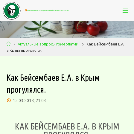
П
Р
О
Ф
Е
С
С
И
О
Н
А
Л
Ь
Н
А
Я
А
С
С
О
Ц
И
А
Ц
И
Я
В
Р
А
Ч
Е
Й
-
Г
О
М
Е
О
П
А
Т
О
В
С
Т
Р
А
Н
С
Н
Г
Актуальные вопросы гомеопатии
Как Бейсембаев Е.А.
в Крым прогулялся.
Как Бейсембаев Е.А. в Крым
прогулялся.
15.03.2018, 21:03
КАК БЕЙСЕМБАЕВ Е.А. В КРЫМ