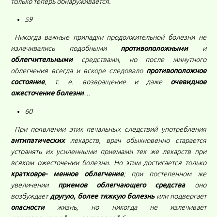
только теперь обнаруживается.
59
Никогда важные припадки продолжительной болезни не
излечивались подобными
противоположными
и
облегчительными
средствами, но после минутного
облегчения всегда и вскоре следовало
противоположное
состояние
, т. е. возвращение и даже
очевидное
ожесточение болезни
…
60
При появлении этих печальных следствий употребления
антипатических
лекарств, врач обыкновенно старается
устранять их усиленными приемами тех же лекарств при
всяком ожесточении болезни. Но этим достигается только
кратковре- менное облегчение
; при постепенном же
увеличении
приемов облегчающего средства
оно
возбуждает
другую, более тяжкую болезнь
или подвергает
опасности
жизнь, но никогда не излечивает