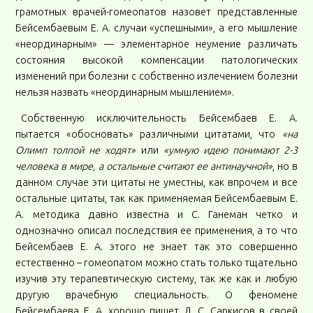
грамотных врачей-гомеопатов назовет представленные
Бейсембаевым Е. А. случаи «успешными», а его мышление
«неординарным» — элементарное неумение различать
состояния высокой компенсации патологических
изменений при болезни с собственно излечением болезни
нельзя назвать «неординарным мышлением».
Собственную исключительность Бейсембаев Е. А.
пытается «обосновать» различными цитатами, что
«на
Олимп толпой не ходят»
или
«умную идею понимают 2-3
человека в мире, а остальные считают ее антинаучной»
, но в
данном случае эти цитаты не уместны, как впрочем и все
остальные цитаты, так как применяемая Бейсембаевым Е.
А. методика давно известна и С. Ганеман четко и
однозначно описал последствия ее применения, а то что
Бейсембаев Е. А. этого не знает так это совершенно
естественно – гомеопатом можно стать только тщательно
изучив эту терапевтическую систему, так же как и любую
другую врачебную специальность. О феномене
Бейсембаева Е. А. хорошо пишет Д. С. Саркисов в своей