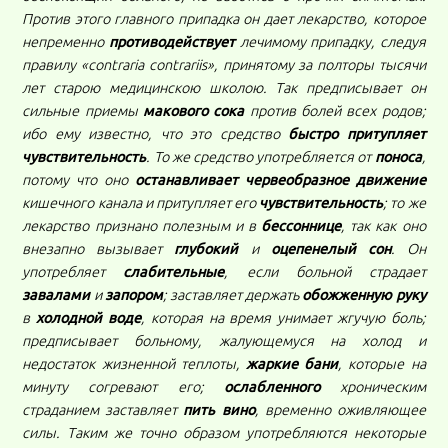
Против этого главного припадка он дает лекарство, которое
непременно
противодействует
лечимому припадку, следуя
правилу «contraria contrariis», принятому за полторы тысячи
лет старою медицинскою школою. Так предписывает он
сильные приемы
макового сока
против болей всех родов;
ибо ему известно, что это средство
быстро притупляет
чувствительность
. То же средство употребляется от
поноса
,
потому что оно
останавливает червеобразное движение
кишечного канала и притупляет его
чувствительность
; то же
лекарство признано полезным и в
бессоннице
, так как оно
внезапно вызывает
глубокий
и
оцепенелый сон
. Он
употребляет
слабительные
, если больной страдает
завалами
и
запором
; заставляет держать
обожженную руку
в
холодной воде
, которая на время унимает жгучую боль;
предписывает больному, жалующемуся на холод и
недостаток жизненной теплоты,
жаркие бани
, которые на
минуту согревают его;
ослабленного
хроническим
страданием заставляет
пить вино
, временно оживляющее
силы. Таким же точно образом употребляются некоторые