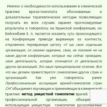
Именно о необходимости использования в клинической
практике врача-гомеопата обоснованных и
доказательных терапевтических методик позволяющих
получать во всех случаях заранее прогнозируемые
результаты и говорилось на Крымской конференции, но
Бейсембаев Е. А. пытается исказить суть происходящего
на Конференции приводя вырванную из контекста,
откровенно перевранную цитату
«У нас своя отдельная
организация, со своими задачами, свои, не похожие ни на
какие другие конференции, которые мы сейчас проводим,
своя деятельность, которая отличается от деятельности
других организаций. Это наше принципиальное отличие. Все
что мы делаем приветствуется гомеопатами других стран и
организаций»
. Как уже говорилось ранее
Профессиональная ассоциация врачей-гомеопатов стран
СНГ
объединяет изучающих и применяющих в клинической
практике
метод уницисткой гомеопатии
врачей. Другой
профессиональной организации, объединяющей
использующих уницисткую гомеопатию русскоязычных