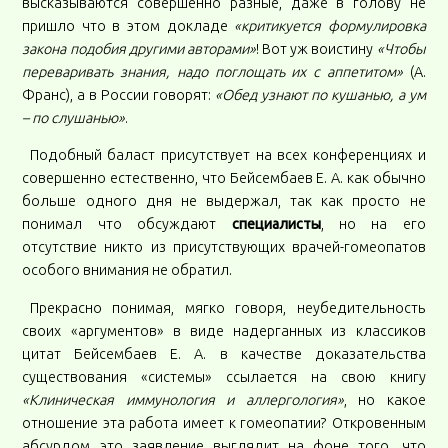
высказываются совершенно разные, даже в голову не
пришло что в этом докладе
«критикуется формулировка
закона подобия другими авторами»
! Вот уж воистину
«Чтобы
переваривать знания, надо поглощать их с аппетитом»
(А.
Франс), а в России говорят:
«Обед узнают по кушанью, а ум
– по слушанью»
.
Подобный баласт присутствует на всех конференциях и
совершенно естественно, что Бейсембаев Е. А. как обычно
больше одного дня не выдержал, так как просто не
понимал что обсуждают
специалисты
, но на его
отсутствие никто из присутствующих врачей-гомеопатов
особого внимания не обратил.
Прекрасно понимая, мягко говоря, неубедительность
своих «аргументов» в виде надерганных из классиков
цитат Бейсембаев Е. А. в качестве доказательства
существования «системы» ссылается на свою книгу
«Клиническая иммунология и аллергология»
, но какое
отношение эта работа имеет к гомеопатии? Откровенным
абсурдом это заявление выглядит на фоне того, что