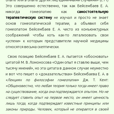
опыте или в опыте других лиц единичными случаями»
(с.71)
Это совершенно естественно, так как Бейсембаев Е. А.
никогда гомеопатию как
самостоятельную
терапевтическую систему
не изучал и просто не знает
основ гомеопатической терапии, а объявил себя
гомеопатом Бейсембаев Е. А. чисто из конъюнктурных
соображений чтобы хоть как-то легализовать свои
«успехи» к которым представители научной медицины
относятся весьма скептически.
Свою позицию Бейсембаев Е. А. пытается «обосновать»
цитатой М. В. Ломоносова «Один опыт я ставлю выше, чем
тысячу мнений», но эта цитата в данном случае неуместно
и вот что пишет о «доказательствах» Бейсембаева Е. А. в
«Лекциях по философии гомеопатии»
Дж. Т. Кент:
«Общеизвестно, что любая теория
только тогда имеет право
на существование, когда она подтверждается опытом. Но не
следует ставить опыт на первое место, он имеет ценность
лишь тогда, когда подтверждает известные принципы или
законы природы. Человек, который не опирается в своей