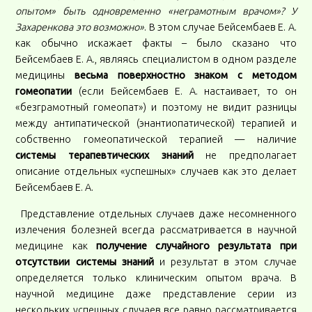
опытом» быть одновременно «неграмотным врачом»? У
Захаренкова это возможно»
. В этом случае Бейсембаев Е. А.
как обычно искажает факты – было сказано что
Бейсембаев Е. А., являясь специалистом в одном разделе
медицины
весьма поверхностно знаком с методом
гомеопатии
(если Бейсембаев Е. А. настаивает, то он
«безграмотный гомеопат») и поэтому не видит разницы
между антипатической (энантиопатической) терапией и
собственно гомеопатической терапией — наличие
системы терапевтических знаний
не предполагает
описание отдельных «успешных» случаев как это делает
Бейсембаев Е. А.
Представление отдельных случаев даже несомненного
излечения болезней всегда рассматривается в научной
медицине как
получение случайного результата при
отсутствии системы знаний
и результат в этом случае
определяется только клиническим опытом врача. В
научной медицине даже представление серии из
нескольких успешных случаев все равно рассматривается