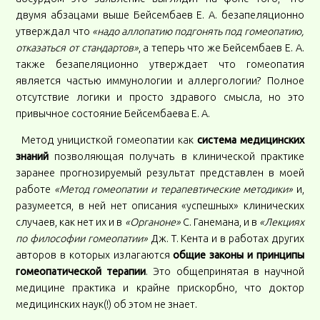
двумя абзацами выше Бейсембаев Е. А. безапеляционно
утверждал что
«надо аллопатию подгонять под гомеопатию,
отказаться от стандартов»
, а теперь что же Бейсембаев Е. А.
также безапеляционно утверждает что гомеопатия
является частью иммунологии и аллергологии? Полное
отсутствие логики и просто здравого смысла, но это
привычное состояние Бейсембаева Е. А.
Метод уницисткой гомеопатии как
система медицинских
знаний
позволяющая получать в клинической практике
заранее прогнозируемый результат представлен в моей
работе
«Метод гомеопатии и терапевтические методики»
и,
разумеется, в ней нет описания «успешных» клинических
случаев, как нет их и в
«Органоне»
С. Ганемана, и в
«Лекциях
по философии гомеопатии»
Дж. Т. Кента и в работах других
авторов в которых излагаются
общие законы и принципы
гомеопатической терапии
. Это общепринятая в научной
медицине практика и крайне прискорбно, что доктор
медицинских наук(!) об этом не знает.